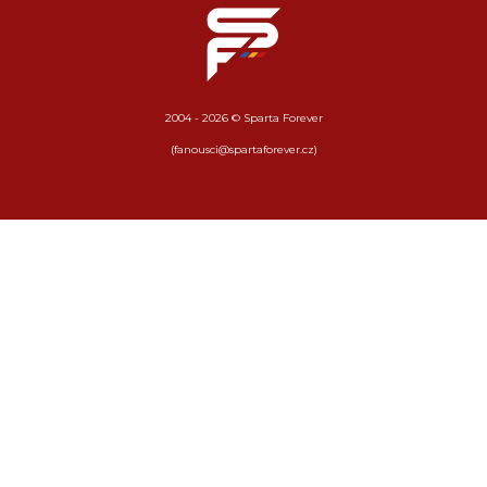
2004 - 2026 © Sparta Forever
(fanousci@spartaforever.cz)