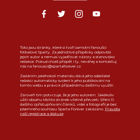
Toto jsou stránky, které si tvoří samotní fanoušci
fotbalové Sparty. Za jednotlivé příspěvky odpovídá
jejich autor a nemusí vyjadřovat názory a stanovisko
redakce. Pokud chceš přispět i ty, neváhej a kontaktuj
nás na fanousci@spartaforever.cz.
Zasláním jakéhokoli materiálu dává jeho odesílatel
redakci automaticky svolení k jeho publikování na
tomto webu a právo k případnému dalšímu využití.
Zároveň tím potvrzuje, že je jeho autorem. Jakékoliv
užití obsahu těchto stránek včetně převzetí, šíření či
dalšího zpřístupňování článků, videí a fotografií je bez
písemného souhlasu Sparta Forever zakázáno.
Pravidla
naší registrace a diskuze
.