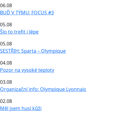
06.08
BUĎ V TÝMU: FOCUS #3
05.08
Šlo to trefit i lépe
05.08
SESTŘIH: Sparta – Olympique
04.08
Pozor na vysoké teploty
03.08
Organizační info: Olympique Lyonnais
02.08
Měl jsem husí kůži