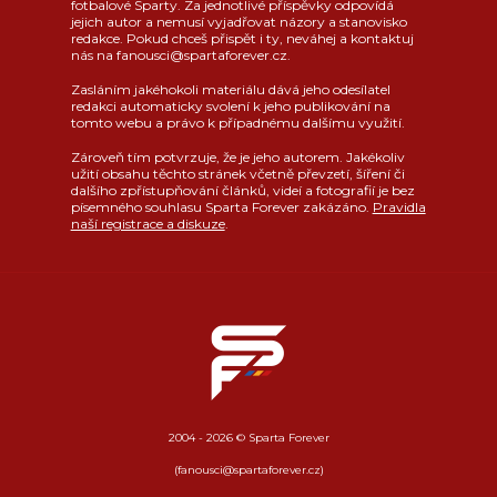
fotbalové Sparty. Za jednotlivé příspěvky odpovídá
jejich autor a nemusí vyjadřovat názory a stanovisko
redakce. Pokud chceš přispět i ty, neváhej a kontaktuj
nás na fanousci@spartaforever.cz.
Zasláním jakéhokoli materiálu dává jeho odesílatel
redakci automaticky svolení k jeho publikování na
tomto webu a právo k případnému dalšímu využití.
Zároveň tím potvrzuje, že je jeho autorem. Jakékoliv
užití obsahu těchto stránek včetně převzetí, šíření či
dalšího zpřístupňování článků, videí a fotografií je bez
písemného souhlasu Sparta Forever zakázáno.
Pravidla
naší registrace a diskuze
.
2004 - 2026 © Sparta Forever
(fanousci@spartaforever.cz)