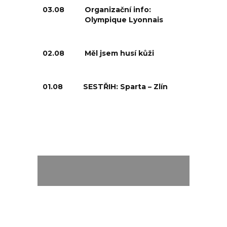
03.08
Organizační info:
Olympique Lyonnais
02.08
Měl jsem husí kůži
01.08
SESTŘIH: Sparta – Zlín