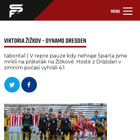
MENU
VIKTORIA ŽIŽKOV - DYNAMO DRESDEN
taborita1 | V repre pauze kdy nehraje Sparta jsme
mrkli na přátelák na Žižkově. Hosté z Drážďan v
zimním počasí vyhráli 4:1