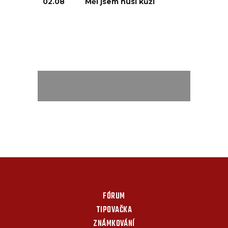
02.08
Měl jsem husí kůži
FÓRUM
TIPOVAČKA
ZNÁMKOVÁNÍ