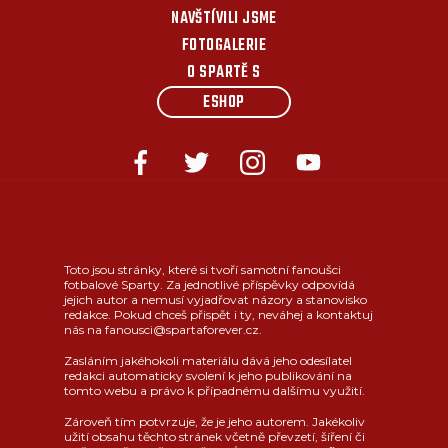
NAVŠTÍVILI JSME
FOTOGALERIE
O SPARTĚ S
ESHOP
Toto jsou stránky, které si tvoří samotní fanoušci
fotbalové Sparty. Za jednotlivé příspěvky odpovídá
jejich autor a nemusí vyjadřovat názory a stanovisko
redakce. Pokud chceš přispět i ty, neváhej a kontaktuj
nás na fanousci@spartaforever.cz.
Zasláním jakéhokoli materiálu dává jeho odesílatel
redakci automaticky svolení k jeho publikování na
tomto webu a právo k případnému dalšímu využití.
Zároveň tím potvrzuje, že je jeho autorem. Jakékoliv
užití obsahu těchto stránek včetně převzetí, šíření či