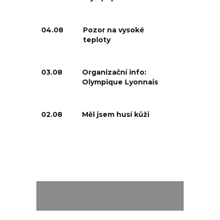
04.08
Pozor na vysoké
teploty
03.08
Organizační info:
Olympique Lyonnais
02.08
Měl jsem husí kůži