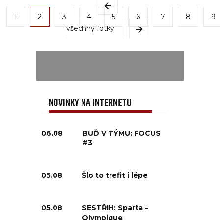
1
2
3
4
5
6
7
8
9
všechny fotky
NOVINKY NA INTERNETU
06.08
BUĎ V TÝMU: FOCUS
#3
05.08
Šlo to trefit i lépe
05.08
SESTŘIH: Sparta –
Olympique