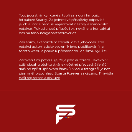
Toto jsou stránky, které si tvoří samotní fanoušci
fotbalové Sparty. Za jednotlivé příspěvky odpovídá
jejich autor a nemusí vyjadřovat názory a stanovisko
redakce. Pokud chceš přispět i ty, neváhej a kontaktuj
nás na fanousci@spartaforever.cz.
Zasláním jakéhokoli materiálu dává jeho odesílatel
redakci automaticky svolení k jeho publikování na
tomto webu a právo k případnému dalšímu využití.
Zároveň tím potvrzuje, že je jeho autorem. Jakékoliv
užití obsahu těchto stránek včetně převzetí, šíření či
dalšího zpřístupňování článků, videí a fotografií je bez
písemného souhlasu Sparta Forever zakázáno.
Pravidla
naší registrace a diskuze
.