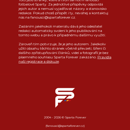
fotbalové Sparty. Za jednotlivé příspěvky odpovídá
jejich autor a nemusí vyjadřovat názory a stanovisko
redakce. Pokud chceš přispět i ty, neváhej a kontaktuj
nás na fanousci@spartaforever.cz.
Zasláním jakéhokoli materiálu dává jeho odesílatel
redakci automaticky svolení k jeho publikování na
tomto webu a právo k případnému dalšímu využití.
Zároveň tím potvrzuje, že je jeho autorem. Jakékoliv
užití obsahu těchto stránek včetně převzetí, šíření či
dalšího zpřístupňování článků, videí a fotografií je bez
písemného souhlasu Sparta Forever zakázáno.
Pravidla
naší registrace a diskuze
.
2004 - 2026 © Sparta Forever
(fanousci@spartaforever.cz)