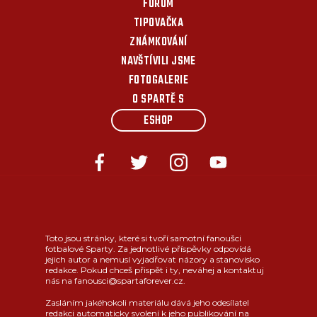
FÓRUM
TIPOVAČKA
ZNÁMKOVÁNÍ
NAVŠTÍVILI JSME
FOTOGALERIE
O SPARTĚ S
ESHOP
Toto jsou stránky, které si tvoří samotní fanoušci
fotbalové Sparty. Za jednotlivé příspěvky odpovídá
jejich autor a nemusí vyjadřovat názory a stanovisko
redakce. Pokud chceš přispět i ty, neváhej a kontaktuj
nás na fanousci@spartaforever.cz.
Zasláním jakéhokoli materiálu dává jeho odesílatel
redakci automaticky svolení k jeho publikování na