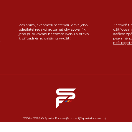
Zasláním jakéhokoli materiálu dává jeho
Zároveň tí
odesílatel redakci automaticky svolení k
užití obsah
jeho publikování na tomto webu a právo
dalšího zpř
k případnému dalšímu využití.
písemného 
j
naší regist
2004 - 2026 © Sparta Forever
(fanousci@spartaforever.cz)