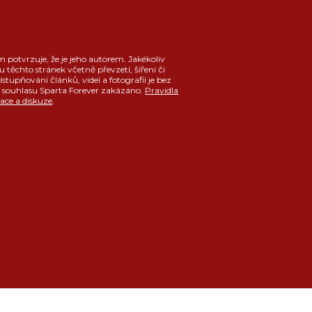
m potvrzuje, že je jeho autorem. Jakékoliv
u těchto stránek včetně převzetí, šíření či
ístupňování článků, videí a fotografií je bez
souhlasu Sparta Forever zakázáno.
Pravidla
race a diskuze
.