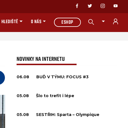
 HLEDIŠTĚ
O NÁS
ESHOP
NOVINKY NA INTERNETU
06.08
BUĎ V TÝMU: FOCUS #3
05.08
Šlo to trefit i lépe
05.08
SESTŘIH: Sparta – Olympique