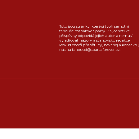
Toto jsou stránky, které si tvoří samotní
fanoušci fotbalové Sparty. Za jednotlivé
příspěvky odpovídá jejich autor a nemusí
vyjadřovat názory a stanovisko redakce.
Pokud chceš přispět i ty, neváhej a kontaktu
nás na fanousci@spartaforever.cz.