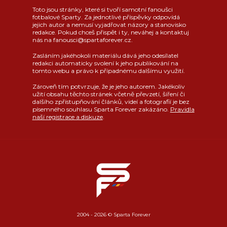
Toto jsou stránky, které si tvoří samotní fanoušci
fotbalové Sparty. Za jednotlivé příspěvky odpovídá
jejich autor a nemusí vyjadřovat názory a stanovisko
redakce. Pokud chceš přispět i ty, neváhej a kontaktuj
nás na fanousci@spartaforever.cz.
Zasláním jakéhokoli materiálu dává jeho odesílatel
redakci automaticky svolení k jeho publikování na
tomto webu a právo k případnému dalšímu využití.
Zároveň tím potvrzuje, že je jeho autorem. Jakékoliv
užití obsahu těchto stránek včetně převzetí, šíření či
dalšího zpřístupňování článků, videí a fotografií je bez
písemného souhlasu Sparta Forever zakázáno.
Pravidla
naší registrace a diskuze
.
2004 - 2026 © Sparta Forever