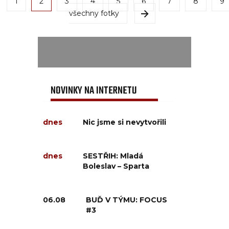
1
2
3
4
5
6
7
8
9
všechny fotky
NOVINKY NA INTERNETU
dnes
Nic jsme si nevytvořili
dnes
SESTŘIH: Mladá
Boleslav – Sparta
06.08
BUĎ V TÝMU: FOCUS
#3