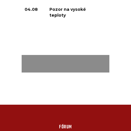
04.08
Pozor na vysoké
teploty
FÓRUM