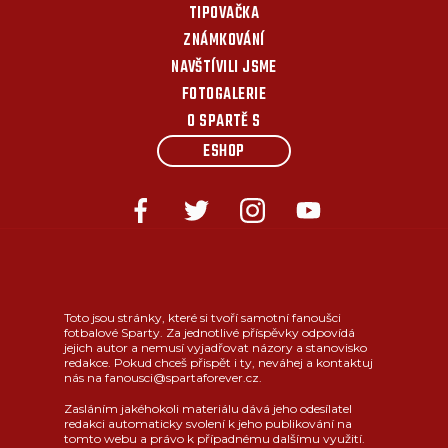
TIPOVAČKA
ZNÁMKOVÁNÍ
NAVŠTÍVILI JSME
FOTOGALERIE
O SPARTĚ S
ESHOP
Toto jsou stránky, které si tvoří samotní fanoušci
fotbalové Sparty. Za jednotlivé příspěvky odpovídá
jejich autor a nemusí vyjadřovat názory a stanovisko
redakce. Pokud chceš přispět i ty, neváhej a kontaktuj
nás na fanousci@spartaforever.cz.
Zasláním jakéhokoli materiálu dává jeho odesílatel
redakci automaticky svolení k jeho publikování na
tomto webu a právo k případnému dalšímu využití.