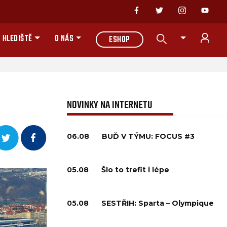
 HLEDIŠTĚ
O NÁS
ESHOP
NOVINKY NA INTERNETU
06.08
BUĎ V TÝMU: FOCUS #3
05.08
Šlo to trefit i lépe
05.08
SESTŘIH: Sparta – Olympique