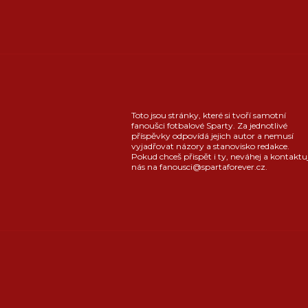
Toto jsou stránky, které si tvoří samotní
fanoušci fotbalové Sparty. Za jednotlivé
příspěvky odpovídá jejich autor a nemusí
vyjadřovat názory a stanovisko redakce.
Pokud chceš přispět i ty, neváhej a kontaktu
nás na fanousci@spartaforever.cz.