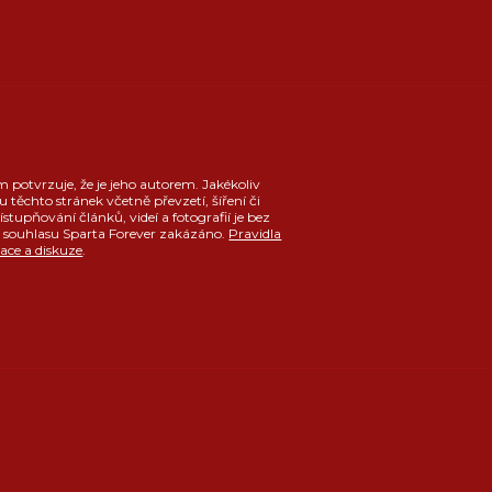
m potvrzuje, že je jeho autorem. Jakékoliv
u těchto stránek včetně převzetí, šíření či
ístupňování článků, videí a fotografií je bez
souhlasu Sparta Forever zakázáno.
Pravidla
race a diskuze
.