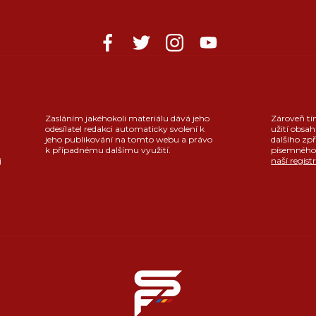
Zasláním jakéhokoli materiálu dává jeho
Zároveň tí
odesílatel redakci automaticky svolení k
užití obsah
jeho publikování na tomto webu a právo
dalšího zpř
k případnému dalšímu využití.
písemného 
j
naší regist