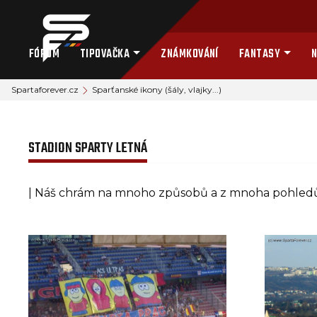
FÓRUM
TIPOVAČKA
ZNÁMKOVÁNÍ
FANTASY
N
Spartaforever.cz
Sparťanské ikony (šály, vlajky...)
STADION SPARTY LETNÁ
| Náš chrám na mnoho způsobů a z mnoha pohledů.