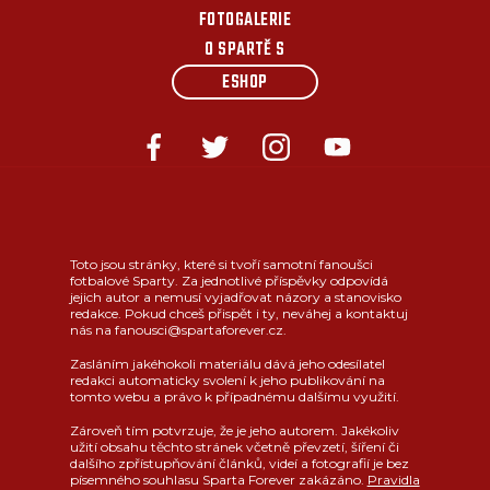
FOTOGALERIE
O SPARTĚ S
ESHOP
Toto jsou stránky, které si tvoří samotní fanoušci
fotbalové Sparty. Za jednotlivé příspěvky odpovídá
jejich autor a nemusí vyjadřovat názory a stanovisko
redakce. Pokud chceš přispět i ty, neváhej a kontaktuj
nás na fanousci@spartaforever.cz.
Zasláním jakéhokoli materiálu dává jeho odesílatel
redakci automaticky svolení k jeho publikování na
tomto webu a právo k případnému dalšímu využití.
Zároveň tím potvrzuje, že je jeho autorem. Jakékoliv
užití obsahu těchto stránek včetně převzetí, šíření či
dalšího zpřístupňování článků, videí a fotografií je bez
písemného souhlasu Sparta Forever zakázáno.
Pravidla