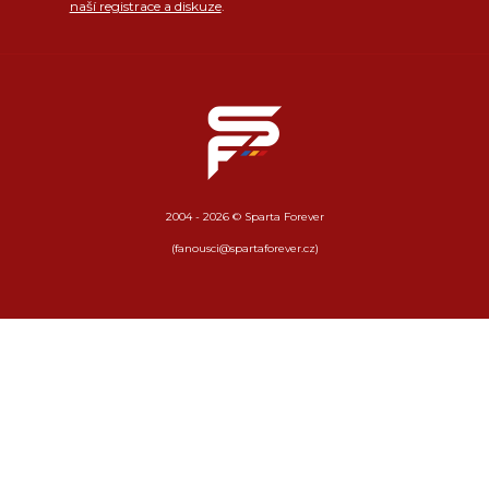
naší registrace a diskuze
.
2004 - 2026 © Sparta Forever
(fanousci@spartaforever.cz)