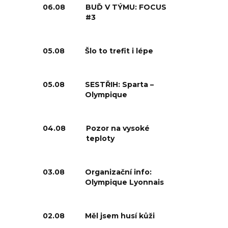
06.08
BUĎ V TÝMU: FOCUS
#3
05.08
Šlo to trefit i lépe
05.08
SESTŘIH: Sparta –
Olympique
04.08
Pozor na vysoké
teploty
03.08
Organizační info:
Olympique Lyonnais
02.08
Měl jsem husí kůži