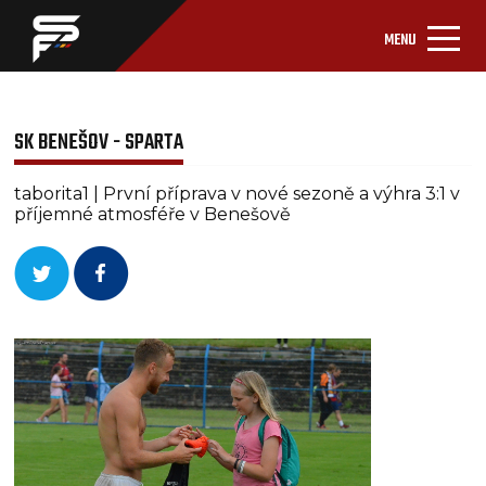
MENU
SK BENEŠOV - SPARTA
taborita1 | První příprava v nové sezoně a výhra 3:1 v
příjemné atmosféře v Benešově