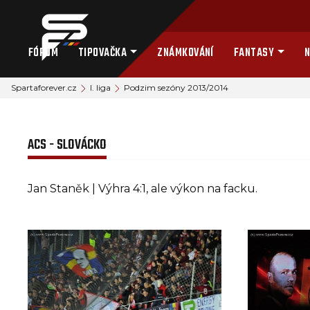
FÓRUM
TIPOVAČKA
ZNÁMKOVÁNÍ
FANTASY
N
Spartaforever.cz
I. liga
Podzim sezóny 2013/2014
ACS - SLOVÁCKO
Jan Staněk | Výhra 4:1, ale výkon na facku.