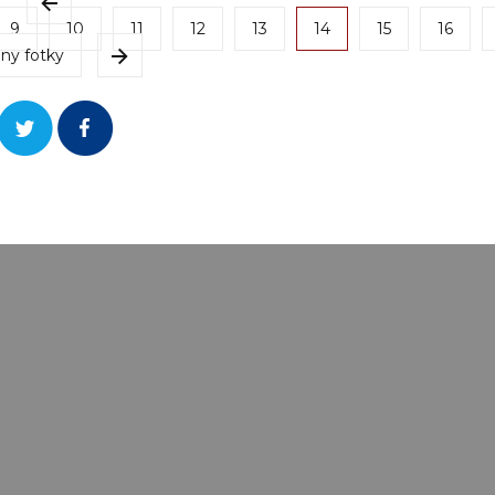
9
10
11
12
13
14
15
16
ny fotky