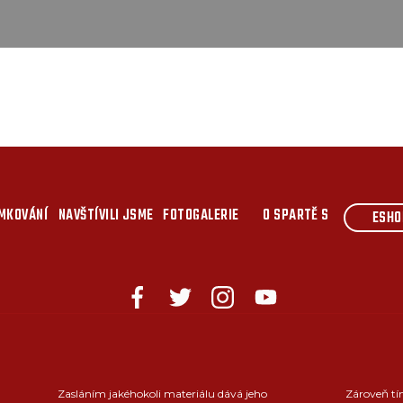
MKOVÁNÍ
NAVŠTÍVILI JSME
FOTOGALERIE
O SPARTĚ S
ESHO
Zasláním jakéhokoli materiálu dává jeho
Zároveň tí