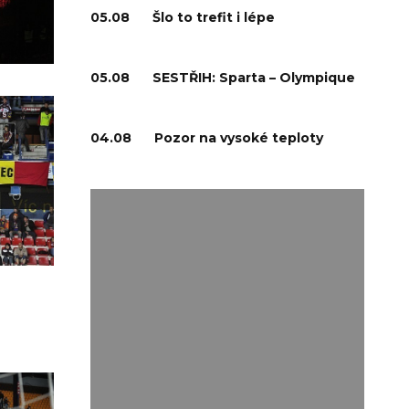
05.08
Šlo to trefit i lépe
05.08
SESTŘIH: Sparta – Olympique
04.08
Pozor na vysoké teploty