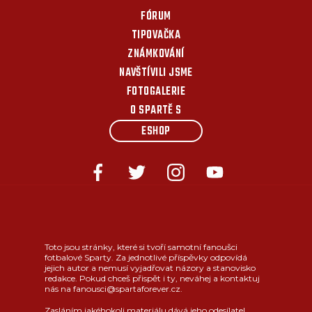
FÓRUM
TIPOVAČKA
ZNÁMKOVÁNÍ
NAVŠTÍVILI JSME
FOTOGALERIE
O SPARTĚ S
ESHOP
Toto jsou stránky, které si tvoří samotní fanoušci
fotbalové Sparty. Za jednotlivé příspěvky odpovídá
jejich autor a nemusí vyjadřovat názory a stanovisko
redakce. Pokud chceš přispět i ty, neváhej a kontaktuj
nás na fanousci@spartaforever.cz.
Zasláním jakéhokoli materiálu dává jeho odesílatel