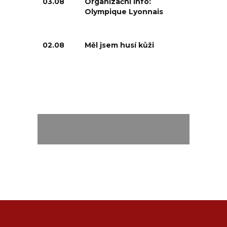
03.08
Organizační info:
Olympique Lyonnais
02.08
Měl jsem husí kůži