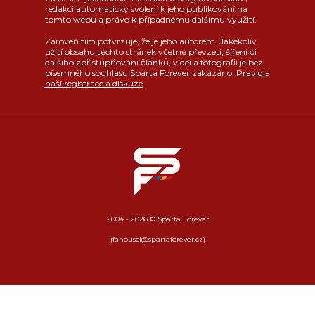
redakci automaticky svolení k jeho publikování na
tomto webu a právo k případnému dalšímu využití.
Zároveň tím potvrzuje, že je jeho autorem. Jakékoliv
užití obsahu těchto stránek včetně převzetí, šíření či
dalšího zpřístupňování článků, videí a fotografií je bez
písemného souhlasu Sparta Forever zakázáno.
Pravidla
naší registrace a diskuze
.
2004 - 2026 © Sparta Forever
(fanousci@spartaforever.cz)