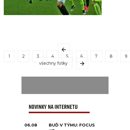
1
2
3
4
5
6
7
8
9
všechny fotky
NOVINKY NA INTERNETU
06.08
BUĎ V TÝMU: FOCUS