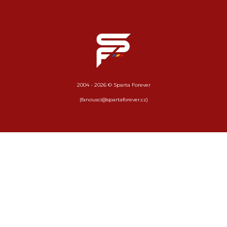
2004 - 2026 © Sparta Forever
(fanousci@spartaforever.cz)