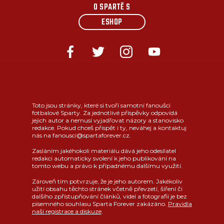
O SPARTĚ S
ESHOP
Toto jsou stránky, které si tvoří samotní fanoušci
fotbalové Sparty. Za jednotlivé příspěvky odpovídá
jejich autor a nemusí vyjadřovat názory a stanovisko
redakce. Pokud chceš přispět i ty, neváhej a kontaktuj
nás na fanousci@spartaforever.cz.
Zasláním jakéhokoli materiálu dává jeho odesílatel
redakci automaticky svolení k jeho publikování na
tomto webu a právo k případnému dalšímu využití.
Zároveň tím potvrzuje, že je jeho autorem. Jakékoliv
užití obsahu těchto stránek včetně převzetí, šíření či
dalšího zpřístupňování článků, videí a fotografií je bez
písemného souhlasu Sparta Forever zakázáno.
Pravidla
naší registrace a diskuze
.