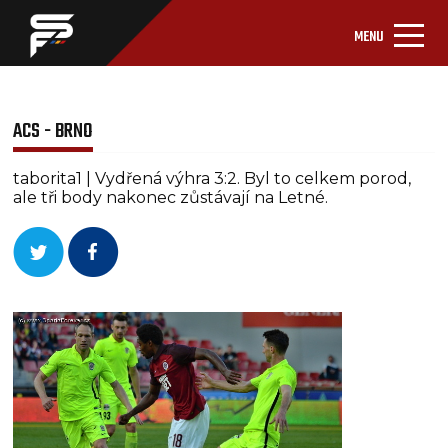
MENU
ACS - BRNO
taborita1 | Vydřená výhra 3:2. Byl to celkem porod,
ale tři body nakonec zůstávají na Letné.