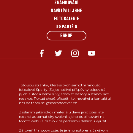
ZNÁMKOVÁNÍ
NAVŠTÍVILI JSME
FOTOGALERIE
O SPARTĚ S
ESHOP
Toto jsou stránky, které si tvoří samotní fanoušci
fotbalové Sparty. Za jednotlivé příspěvky odpovídá
jejich autor a nemusí vyjadřovat názory a stanovisko
redakce. Pokud chceš přispět i ty, neváhej a kontaktuj
nás na fanousci@spartaforever.cz.
Zasláním jakéhokoli materiálu dává jeho odesílatel
redakci automaticky svolení k jeho publikování na
tomto webu a právo k případnému dalšímu využití.
Zároveň tím potvrzuje, že je jeho autorem. Jakékoliv