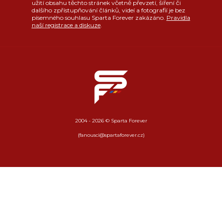
užití obsahu těchto stránek včetně převzetí, šíření či
dalšího zpřístupňování článků, videí a fotografií je bez
písemného souhlasu Sparta Forever zakázáno.
Pravidla
naší registrace a diskuze
.
2004 - 2026 © Sparta Forever
(fanousci@spartaforever.cz)