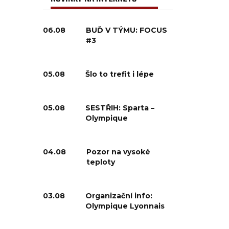
06.08
BUĎ V TÝMU: FOCUS
#3
05.08
Šlo to trefit i lépe
05.08
SESTŘIH: Sparta –
Olympique
04.08
Pozor na vysoké
teploty
03.08
Organizační info:
Olympique Lyonnais