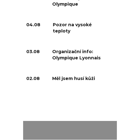
Olympique
04.08
Pozor na vysoké
teploty
03.08
Organizační info:
Olympique Lyonnais
02.08
Měl jsem husí kůži