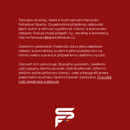
Toto jsou stránky, které si tvoří samotní fanoušci
fotbalové Sparty. Za jednotlivé příspěvky odpovídá
jejich autor a nemusí vyjadřovat názory a stanovisko
redakce. Pokud chceš přispět i ty, neváhej a kontaktuj
nás na fanousci@spartaforever.cz.
Zasláním jakéhokoli materiálu dává jeho odesílatel
redakci automaticky svolení k jeho publikování na
tomto webu a právo k případnému dalšímu využití.
Zároveň tím potvrzuje, že je jeho autorem. Jakékoliv
užití obsahu těchto stránek včetně převzetí, šíření či
dalšího zpřístupňování článků, videí a fotografií je bez
písemného souhlasu Sparta Forever zakázáno.
Pravidla
naší registrace a diskuze
.