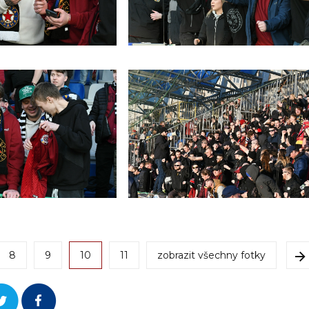
8
9
10
11
zobrazit všechny fotky