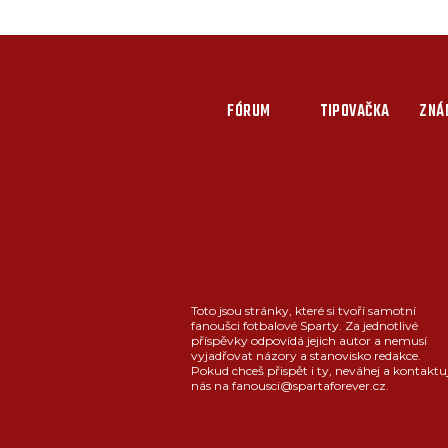
FÓRUM
TIPOVAČKA
ZNÁ
Toto jsou stránky, které si tvoří samotní
fanoušci fotbalové Sparty. Za jednotlivé
příspěvky odpovídá jejich autor a nemusí
vyjadřovat názory a stanovisko redakce.
Pokud chceš přispět i ty, neváhej a kontaktu
nás na fanousci@spartaforever.cz.