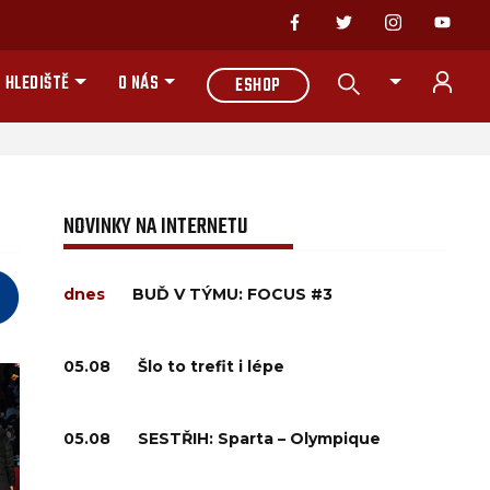
 HLEDIŠTĚ
O NÁS
ESHOP
NOVINKY NA INTERNETU
dnes
BUĎ V TÝMU: FOCUS #3
05.08
Šlo to trefit i lépe
05.08
SESTŘIH: Sparta – Olympique