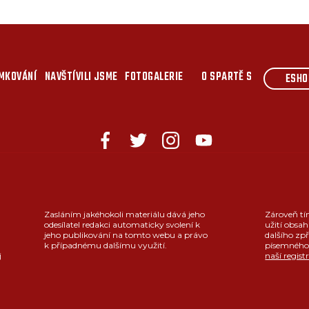
MKOVÁNÍ
NAVŠTÍVILI JSME
FOTOGALERIE
O SPARTĚ S
ESHO
Zasláním jakéhokoli materiálu dává jeho
Zároveň tí
odesílatel redakci automaticky svolení k
užití obsah
jeho publikování na tomto webu a právo
dalšího zpř
k případnému dalšímu využití.
písemného 
j
naší regist