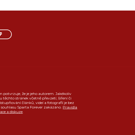
P
m potvrzuje, že je jeho autorem. Jakékoliv
u těchto stránek včetně převzetí, šíření či
ístupňování článků, videí a fotografií je bez
souhlasu Sparta Forever zakázáno.
Pravidla
race a diskuze
.