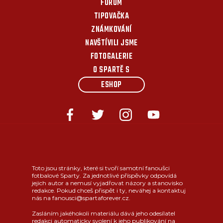
FÓRUM
TIPOVAČKA
ZNÁMKOVÁNÍ
NAVŠTÍVILI JSME
FOTOGALERIE
O SPARTĚ S
ESHOP
Toto jsou stránky, které si tvoří samotní fanoušci
fotbalové Sparty. Za jednotlivé příspěvky odpovídá
jejich autor a nemusí vyjadřovat názory a stanovisko
redakce. Pokud chceš přispět i ty, neváhej a kontaktuj
nás na fanousci@spartaforever.cz.
Zasláním jakéhokoli materiálu dává jeho odesílatel
redakci automaticky svolení k jeho publikování na