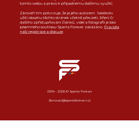
tomto webu a právo k případnému dalšímu využití.
Zároveň tím potvrzuje, že je jeho autorem. Jakékoliv
užití obsahu těchto stránek včetně převzetí, šíření či
dalšího zpřístupňování článků, videí a fotografií je bez
písemného souhlasu Sparta Forever zakázáno.
Pravidla
naší registrace a diskuze
.
2004 - 2026 © Sparta Forever
(fanousci@spartaforever.cz)