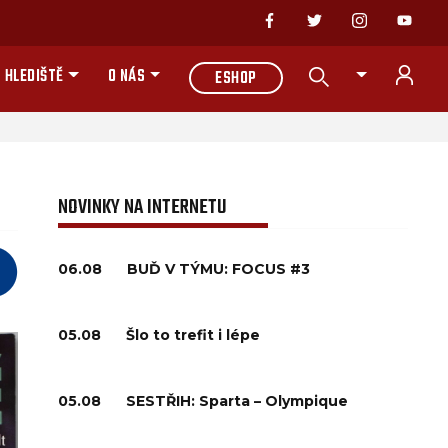
 HLEDIŠTĚ
O NÁS
ESHOP
NOVINKY NA INTERNETU
06.08
BUĎ V TÝMU: FOCUS #3
05.08
Šlo to trefit i lépe
05.08
SESTŘIH: Sparta – Olympique