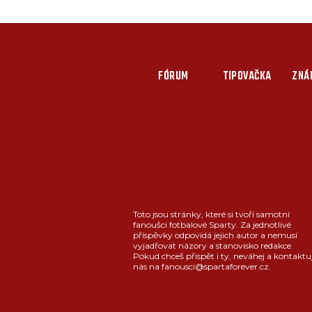
FÓRUM
TIPOVAČKA
ZNÁ
Toto jsou stránky, které si tvoří samotní
fanoušci fotbalové Sparty. Za jednotlivé
příspěvky odpovídá jejich autor a nemusí
vyjadřovat názory a stanovisko redakce.
Pokud chceš přispět i ty, neváhej a kontaktu
nás na fanousci@spartaforever.cz.