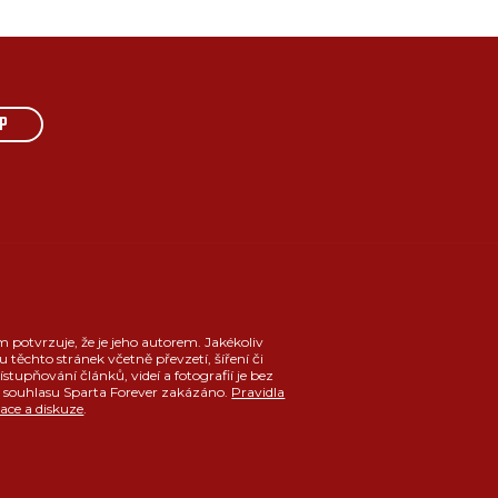
P
m potvrzuje, že je jeho autorem. Jakékoliv
u těchto stránek včetně převzetí, šíření či
ístupňování článků, videí a fotografií je bez
souhlasu Sparta Forever zakázáno.
Pravidla
race a diskuze
.