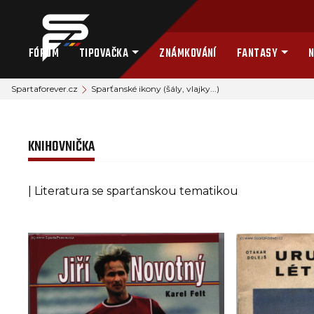
FÓRUM
TIPOVAČKA
ZNÁMKOVÁNÍ
FANTASY
N
Spartaforever.cz
Sparťanské ikony (šály, vlajky...)
KNIHOVNIČKA
| Literatura se sparťanskou tematikou