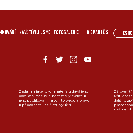
MKOVÁNÍ
NAVŠTÍVILI JSME
FOTOGALERIE
O SPARTĚ S
ESHO
Zasláním jakéhokoli materiálu dává jeho
Zároveň tí
odesílatel redakci automaticky svolení k
užití obsah
jeho publikování na tomto webu a právo
dalšího zpř
k případnému dalšímu využití.
písemného 
j
naší regist