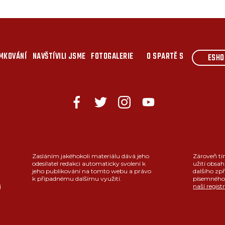
MKOVÁNÍ
NAVŠTÍVILI JSME
FOTOGALERIE
O SPARTĚ S
ESHO
Zasláním jakéhokoli materiálu dává jeho
Zároveň tí
odesílatel redakci automaticky svolení k
užití obsah
jeho publikování na tomto webu a právo
dalšího zpř
k případnému dalšímu využití.
písemného 
j
naší regist