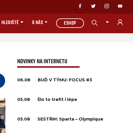
 HLEDIŠTĚ
O NÁS
ESHOP
NOVINKY NA INTERNETU
06.08
BUĎ V TÝMU: FOCUS #3
05.08
Šlo to trefit i lépe
05.08
SESTŘIH: Sparta – Olympique