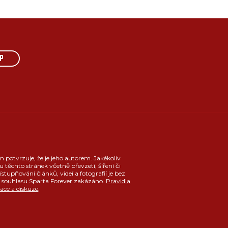
P
m potvrzuje, že je jeho autorem. Jakékoliv
u těchto stránek včetně převzetí, šíření či
ístupňování článků, videí a fotografií je bez
souhlasu Sparta Forever zakázáno.
Pravidla
race a diskuze
.