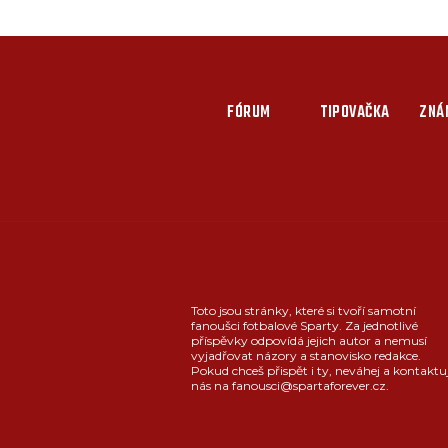
FÓRUM
TIPOVAČKA
ZNÁ
Toto jsou stránky, které si tvoří samotní
fanoušci fotbalové Sparty. Za jednotlivé
příspěvky odpovídá jejich autor a nemusí
vyjadřovat názory a stanovisko redakce.
Pokud chceš přispět i ty, neváhej a kontaktu
nás na fanousci@spartaforever.cz.