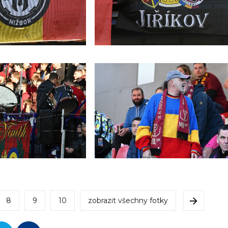
8
9
10
zobrazit všechny fotky