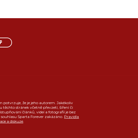
P
m potvrzuje, že je jeho autorem. Jakékoliv
u těchto stránek včetně převzetí, šíření či
ístupňování článků, videí a fotografií je bez
souhlasu Sparta Forever zakázáno.
Pravidla
race a diskuze
.