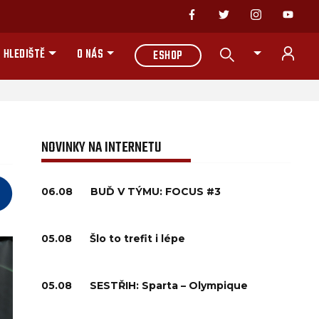
 HLEDIŠTĚ
O NÁS
ESHOP
NOVINKY NA INTERNETU
06.08
BUĎ V TÝMU: FOCUS #3
05.08
Šlo to trefit i lépe
05.08
SESTŘIH: Sparta – Olympique