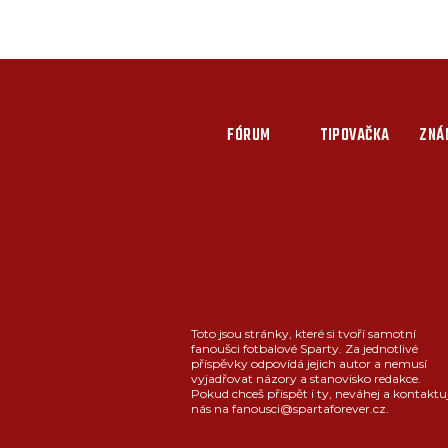
FÓRUM
TIPOVAČKA
ZNÁ
Toto jsou stránky, které si tvoří samotní
fanoušci fotbalové Sparty. Za jednotlivé
příspěvky odpovídá jejich autor a nemusí
vyjadřovat názory a stanovisko redakce.
Pokud chceš přispět i ty, neváhej a kontaktu
nás na fanousci@spartaforever.cz.