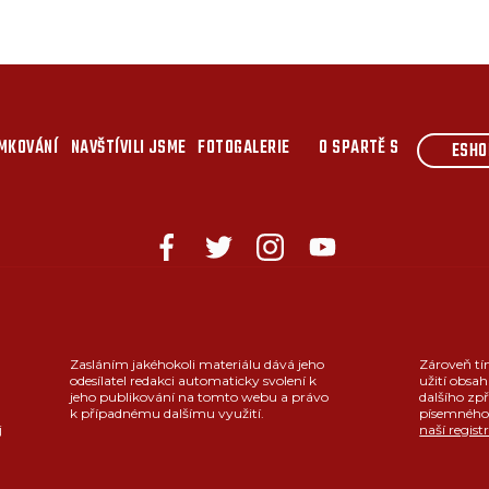
MKOVÁNÍ
NAVŠTÍVILI JSME
FOTOGALERIE
O SPARTĚ S
ESHO
Zasláním jakéhokoli materiálu dává jeho
Zároveň tí
odesílatel redakci automaticky svolení k
užití obsah
jeho publikování na tomto webu a právo
dalšího zpř
k případnému dalšímu využití.
písemného 
j
naší regist