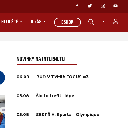
 HLEDIŠTĚ
O NÁS
ESHOP
NOVINKY NA INTERNETU
06.08
BUĎ V TÝMU: FOCUS #3
05.08
Šlo to trefit i lépe
05.08
SESTŘIH: Sparta – Olympique