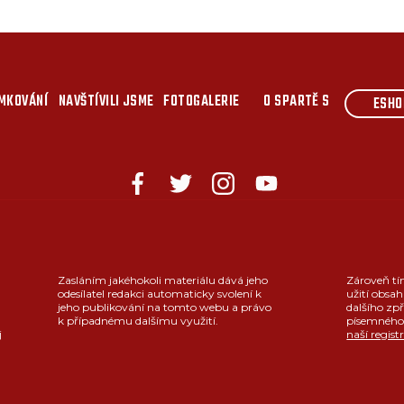
MKOVÁNÍ
NAVŠTÍVILI JSME
FOTOGALERIE
O SPARTĚ S
ESHO
Zasláním jakéhokoli materiálu dává jeho
Zároveň tí
odesílatel redakci automaticky svolení k
užití obsah
jeho publikování na tomto webu a právo
dalšího zpř
k případnému dalšímu využití.
písemného 
j
naší regist