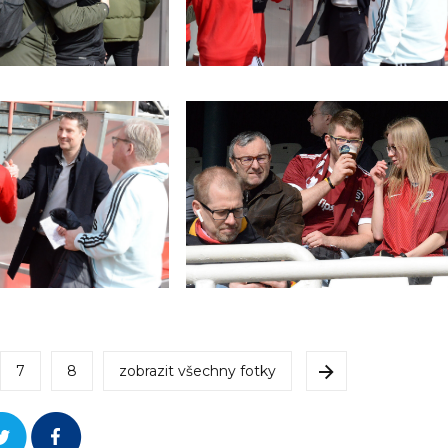
7
8
zobrazit všechny fotky