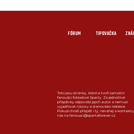
FÓRUM
TIPOVAČKA
ZNÁ
Toto jsou stránky, které si tvoří samotní
fanoušci fotbalové Sparty. Za jednotlivé
příspěvky odpovídá jejich autor a nemusí
vyjadřovat názory a stanovisko redakce.
Pokud chceš přispět i ty, neváhej a kontaktu
nás na fanousci@spartaforever.cz.