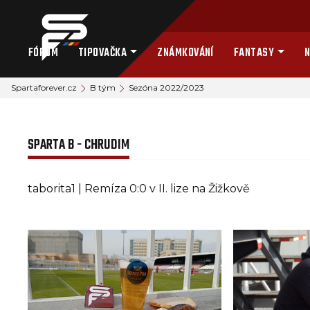
FÓRUM
TIPOVAČKA
ZNÁMKOVÁNÍ
FANTASY
N
Spartaforever.cz
B tým
Sezóna 2022/2023
SPARTA B - CHRUDIM
taborita1 | Remíza 0:0 v II. lize na Žižkově