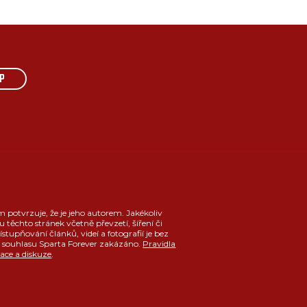
P
m potvrzuje, že je jeho autorem. Jakékoliv
u těchto stránek včetně převzetí, šíření či
ístupňování článků, videí a fotografií je bez
souhlasu Sparta Forever zakázáno.
Pravidla
race a diskuze
.