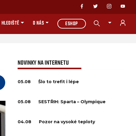
 HLEDIŠTĚ
O NÁS
ESHOP
NOVINKY NA INTERNETU
05.08
Šlo to trefit i lépe
05.08
SESTŘIH: Sparta – Olympique
04.08
Pozor na vysoké teploty