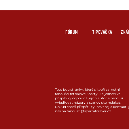
FÓRUM
TIPOVAČKA
ZNÁ
Toto jsou stránky, které si tvoří samotní
fanoušci fotbalové Sparty. Za jednotlivé
příspěvky odpovídá jejich autor a nemusí
vyjadřovat názory a stanovisko redakce.
Pokud chceš přispět i ty, neváhej a kontaktu
nás na fanousci@spartaforever.cz.