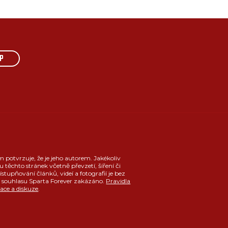
P
m potvrzuje, že je jeho autorem. Jakékoliv
u těchto stránek včetně převzetí, šíření či
ístupňování článků, videí a fotografií je bez
souhlasu Sparta Forever zakázáno.
Pravidla
race a diskuze
.