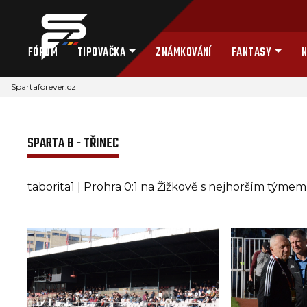
FÓRUM
TIPOVAČKA
ZNÁMKOVÁNÍ
FANTASY
N
Spartaforever.cz
SPARTA B - TŘINEC
taborita1 | Prohra 0:1 na Žižkově s nejhorším týmem