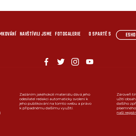
MKOVÁNÍ
NAVŠTÍVILI JSME
FOTOGALERIE
O SPARTĚ S
ESHO
Zasláním jakéhokoli materiálu dává jeho
Zároveň tí
odesílatel redakci automaticky svolení k
užití obsah
jeho publikování na tomto webu a právo
dalšího zpř
k případnému dalšímu využití.
písemného 
j
naší regist