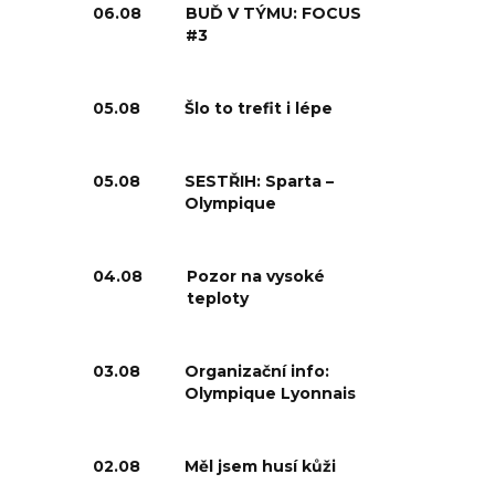
06.08
BUĎ V TÝMU: FOCUS
#3
05.08
Šlo to trefit i lépe
05.08
SESTŘIH: Sparta –
Olympique
04.08
Pozor na vysoké
teploty
03.08
Organizační info:
Olympique Lyonnais
02.08
Měl jsem husí kůži