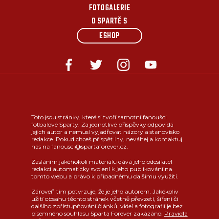
FOTOGALERIE
O SPARTĚ S
ESHOP
Toto jsou stránky, které si tvoří samotní fanoušci
fotbalové Sparty. Za jednotlivé příspěvky odpovídá
jejich autor a nemusí vyjadřovat názory a stanovisko
redakce. Pokud chceš přispět i ty, neváhej a kontaktuj
nás na fanousci@spartaforever.cz.
Zasláním jakéhokoli materiálu dává jeho odesílatel
redakci automaticky svolení k jeho publikování na
tomto webu a právo k případnému dalšímu využití.
Zároveň tím potvrzuje, že je jeho autorem. Jakékoliv
užití obsahu těchto stránek včetně převzetí, šíření či
dalšího zpřístupňování článků, videí a fotografií je bez
písemného souhlasu Sparta Forever zakázáno.
Pravidla