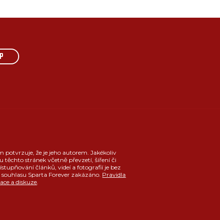
P
m potvrzuje, že je jeho autorem. Jakékoliv
u těchto stránek včetně převzetí, šíření či
ístupňování článků, videí a fotografií je bez
souhlasu Sparta Forever zakázáno.
Pravidla
race a diskuze
.