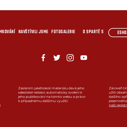
MKOVÁNÍ
NAVŠTÍVILI JSME
FOTOGALERIE
O SPARTĚ S
ESHO
Zasláním jakéhokoli materiálu dává jeho
Zároveň tí
odesílatel redakci automaticky svolení k
užití obsah
jeho publikování na tomto webu a právo
dalšího zpř
k případnému dalšímu využití.
písemného 
j
naší regist