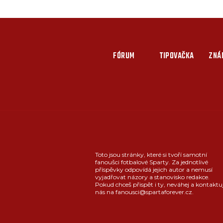
FÓRUM
TIPOVAČKA
ZNÁ
Toto jsou stránky, které si tvoří samotní
fanoušci fotbalové Sparty. Za jednotlivé
příspěvky odpovídá jejich autor a nemusí
vyjadřovat názory a stanovisko redakce.
Pokud chceš přispět i ty, neváhej a kontaktu
nás na fanousci@spartaforever.cz.