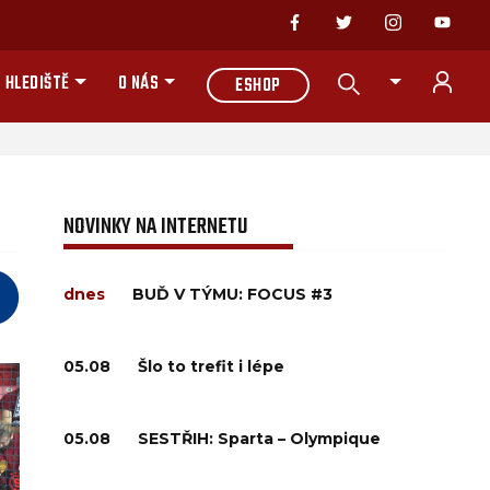
 HLEDIŠTĚ
O NÁS
ESHOP
NOVINKY NA INTERNETU
dnes
BUĎ V TÝMU: FOCUS #3
05.08
Šlo to trefit i lépe
05.08
SESTŘIH: Sparta – Olympique