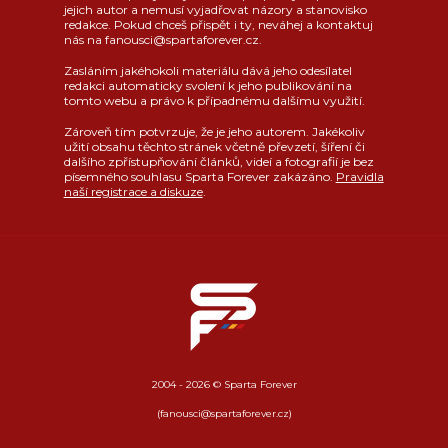
jejich autor a nemusí vyjadřovat názory a stanovisko
redakce. Pokud chceš přispět i ty, neváhej a kontaktuj
nás na fanousci@spartaforever.cz.
Zasláním jakéhokoli materiálu dává jeho odesílatel
redakci automaticky svolení k jeho publikování na
tomto webu a právo k případnému dalšímu využití.
Zároveň tím potvrzuje, že je jeho autorem. Jakékoliv
užití obsahu těchto stránek včetně převzetí, šíření či
dalšího zpřístupňování článků, videí a fotografií je bez
písemného souhlasu Sparta Forever zakázáno.
Pravidla
naší registrace a diskuze
.
2004 - 2026 © Sparta Forever
(fanousci@spartaforever.cz)