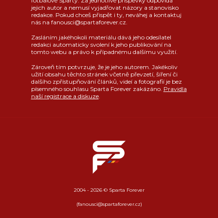
fotbalové Sparty. Za jednotlivé příspěvky odpovídá
jejich autor a nemusí vyjadřovat názory a stanovisko
redakce. Pokud chceš přispět i ty, neváhej a kontaktuj
nás na fanousci@spartaforever.cz.
Zasláním jakéhokoli materiálu dává jeho odesílatel
redakci automaticky svolení k jeho publikování na
tomto webu a právo k případnému dalšímu využití.
Zároveň tím potvrzuje, že je jeho autorem. Jakékoliv
užití obsahu těchto stránek včetně převzetí, šíření či
dalšího zpřístupňování článků, videí a fotografií je bez
písemného souhlasu Sparta Forever zakázáno.
Pravidla
naší registrace a diskuze
.
2004 - 2026 © Sparta Forever
(fanousci@spartaforever.cz)