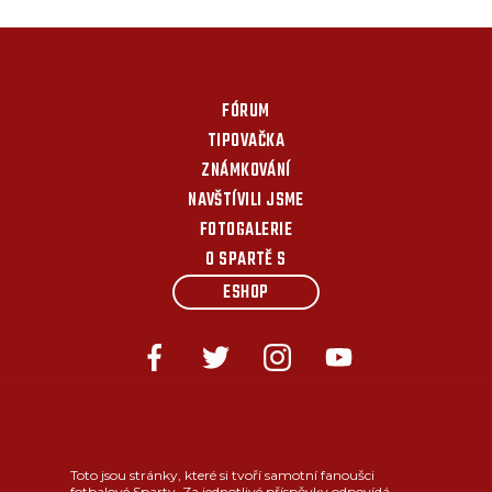
FÓRUM
TIPOVAČKA
ZNÁMKOVÁNÍ
NAVŠTÍVILI JSME
FOTOGALERIE
O SPARTĚ S
ESHOP
Toto jsou stránky, které si tvoří samotní fanoušci
fotbalové Sparty. Za jednotlivé příspěvky odpovídá