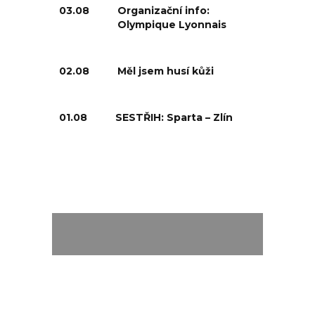
03.08
Organizační info:
Olympique Lyonnais
02.08
Měl jsem husí kůži
01.08
SESTŘIH: Sparta – Zlín