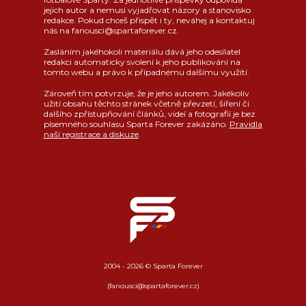
jejich autor a nemusí vyjadřovat názory a stanovisko
redakce. Pokud chceš přispět i ty, neváhej a kontaktuj
nás na fanousci@spartaforever.cz.
Zasláním jakéhokoli materiálu dává jeho odesílatel
redakci automaticky svolení k jeho publikování na
tomto webu a právo k případnému dalšímu využití.
Zároveň tím potvrzuje, že je jeho autorem. Jakékoliv
užití obsahu těchto stránek včetně převzetí, šíření či
dalšího zpřístupňování článků, videí a fotografií je bez
písemného souhlasu Sparta Forever zakázáno.
Pravidla
naší registrace a diskuze
.
2004 - 2026 © Sparta Forever
(fanousci@spartaforever.cz)