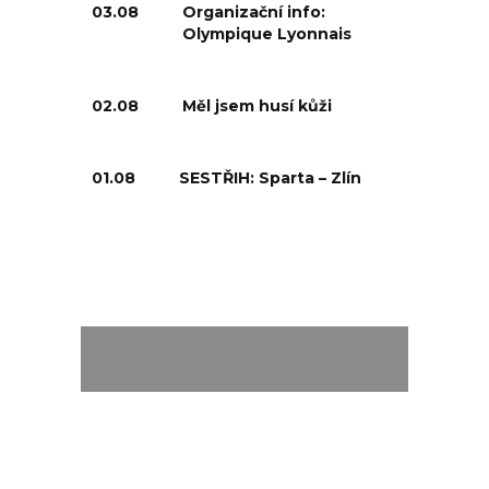
03.08
Organizační info:
Olympique Lyonnais
02.08
Měl jsem husí kůži
01.08
SESTŘIH: Sparta – Zlín