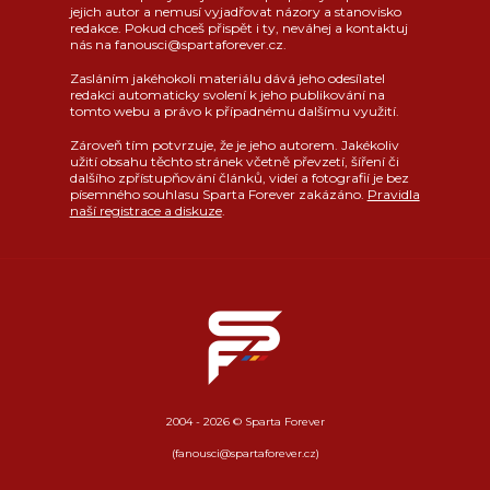
jejich autor a nemusí vyjadřovat názory a stanovisko
redakce. Pokud chceš přispět i ty, neváhej a kontaktuj
nás na fanousci@spartaforever.cz.
Zasláním jakéhokoli materiálu dává jeho odesílatel
redakci automaticky svolení k jeho publikování na
tomto webu a právo k případnému dalšímu využití.
Zároveň tím potvrzuje, že je jeho autorem. Jakékoliv
užití obsahu těchto stránek včetně převzetí, šíření či
dalšího zpřístupňování článků, videí a fotografií je bez
písemného souhlasu Sparta Forever zakázáno.
Pravidla
naší registrace a diskuze
.
2004 - 2026 © Sparta Forever
(fanousci@spartaforever.cz)