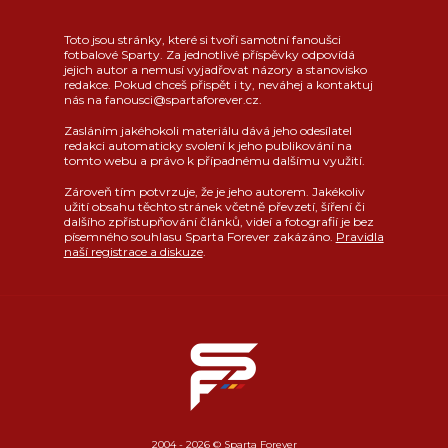
Toto jsou stránky, které si tvoří samotní fanoušci
fotbalové Sparty. Za jednotlivé příspěvky odpovídá
jejich autor a nemusí vyjadřovat názory a stanovisko
redakce. Pokud chceš přispět i ty, neváhej a kontaktuj
nás na fanousci@spartaforever.cz.
Zasláním jakéhokoli materiálu dává jeho odesílatel
redakci automaticky svolení k jeho publikování na
tomto webu a právo k případnému dalšímu využití.
Zároveň tím potvrzuje, že je jeho autorem. Jakékoliv
užití obsahu těchto stránek včetně převzetí, šíření či
dalšího zpřístupňování článků, videí a fotografií je bez
písemného souhlasu Sparta Forever zakázáno.
Pravidla
naší registrace a diskuze
.
2004 - 2026 © Sparta Forever