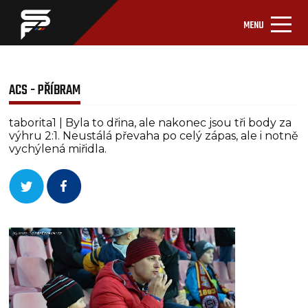
MENU
ACS - PŘÍBRAM
taborita1 | Byla to dřina, ale nakonec jsou tři body za
výhru 2:1. Neustálá převaha po celý zápas, ale i notně
vychýlená miřidla.