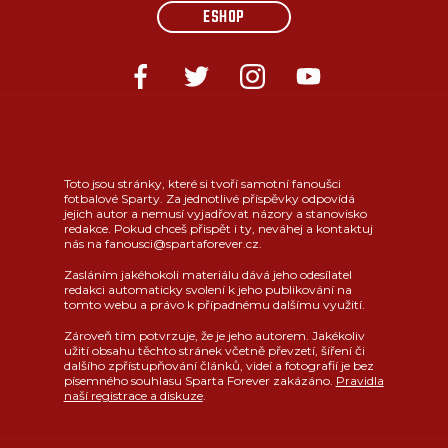
ESHOP
Toto jsou stránky, které si tvoří samotní fanoušci
fotbalové Sparty. Za jednotlivé příspěvky odpovídá
jejich autor a nemusí vyjadřovat názory a stanovisko
redakce. Pokud chceš přispět i ty, neváhej a kontaktuj
nás na fanousci@spartaforever.cz.
Zasláním jakéhokoli materiálu dává jeho odesílatel
redakci automaticky svolení k jeho publikování na
tomto webu a právo k případnému dalšímu využití.
Zároveň tím potvrzuje, že je jeho autorem. Jakékoliv
užití obsahu těchto stránek včetně převzetí, šíření či
dalšího zpřístupňování článků, videí a fotografií je bez
písemného souhlasu Sparta Forever zakázáno.
Pravidla
naší registrace a diskuze
.