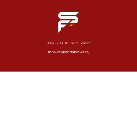
2004 - 2026 © Sparta Forever
(fanousci@spartaforever.cz)