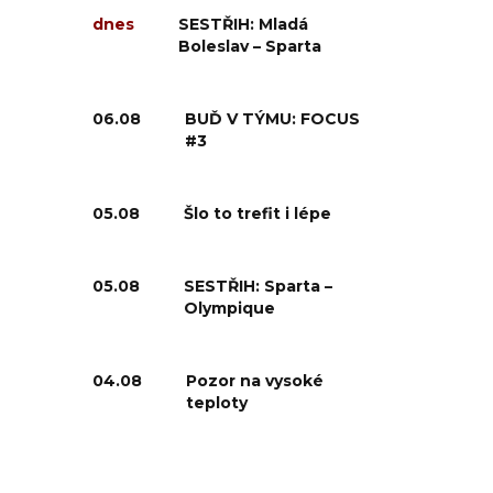
dnes
SESTŘIH: Mladá
Boleslav – Sparta
06.08
BUĎ V TÝMU: FOCUS
#3
05.08
Šlo to trefit i lépe
05.08
SESTŘIH: Sparta –
Olympique
04.08
Pozor na vysoké
teploty