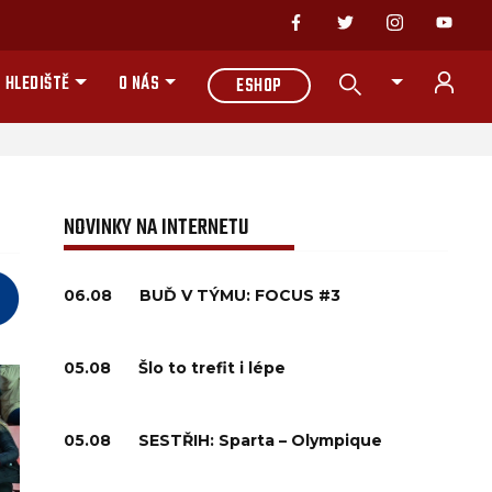
 HLEDIŠTĚ
O NÁS
ESHOP
NOVINKY NA INTERNETU
06.08
BUĎ V TÝMU: FOCUS #3
05.08
Šlo to trefit i lépe
05.08
SESTŘIH: Sparta – Olympique