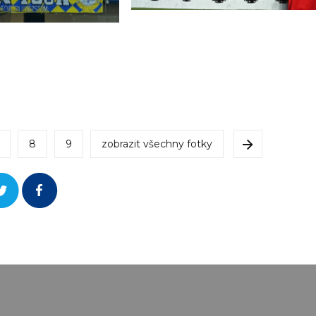
8
9
zobrazit všechny fotky