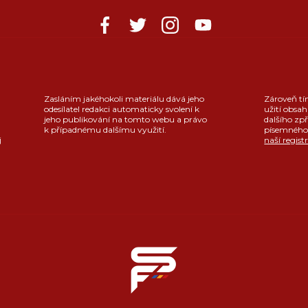
Zasláním jakéhokoli materiálu dává jeho
Zároveň tí
odesílatel redakci automaticky svolení k
užití obsah
jeho publikování na tomto webu a právo
dalšího zpř
k případnému dalšímu využití.
písemného 
j
naší regist