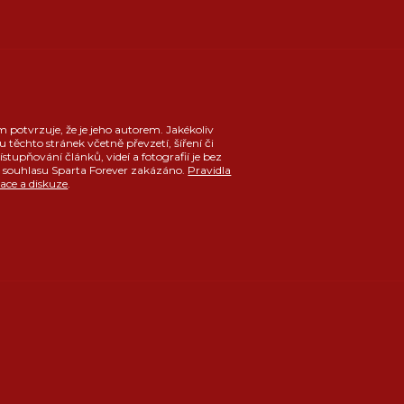
m potvrzuje, že je jeho autorem. Jakékoliv
u těchto stránek včetně převzetí, šíření či
ístupňování článků, videí a fotografií je bez
souhlasu Sparta Forever zakázáno.
Pravidla
race a diskuze
.