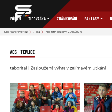
FÓRUM
TIPOVAČKA
ZNÁMKOVÁNÍ
FANTASY
N
Spartaforever.cz
I. liga
Podzim sezony 2015/2016
ACS - TEPLICE
taborita1 | Zasloužená výhra v zajímavém utkání