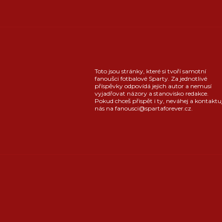
Toto jsou stránky, které si tvoří samotní
fanoušci fotbalové Sparty. Za jednotlivé
příspěvky odpovídá jejich autor a nemusí
vyjadřovat názory a stanovisko redakce.
Pokud chceš přispět i ty, neváhej a kontaktu
nás na fanousci@spartaforever.cz.