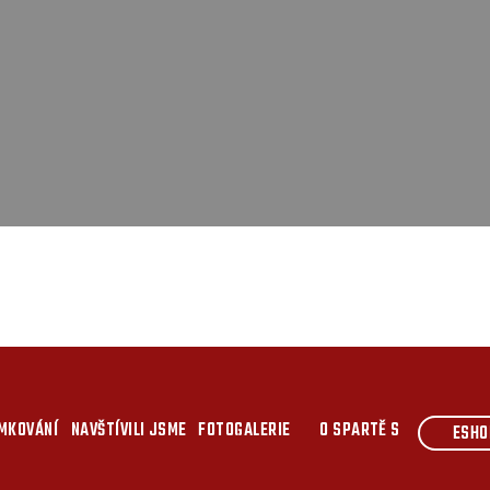
MKOVÁNÍ
NAVŠTÍVILI JSME
FOTOGALERIE
O SPARTĚ S
ESHO