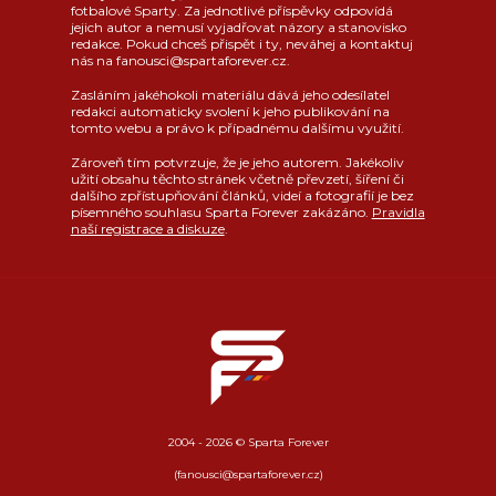
fotbalové Sparty. Za jednotlivé příspěvky odpovídá
jejich autor a nemusí vyjadřovat názory a stanovisko
redakce. Pokud chceš přispět i ty, neváhej a kontaktuj
nás na fanousci@spartaforever.cz.
Zasláním jakéhokoli materiálu dává jeho odesílatel
redakci automaticky svolení k jeho publikování na
tomto webu a právo k případnému dalšímu využití.
Zároveň tím potvrzuje, že je jeho autorem. Jakékoliv
užití obsahu těchto stránek včetně převzetí, šíření či
dalšího zpřístupňování článků, videí a fotografií je bez
písemného souhlasu Sparta Forever zakázáno.
Pravidla
naší registrace a diskuze
.
2004 - 2026 © Sparta Forever
(fanousci@spartaforever.cz)