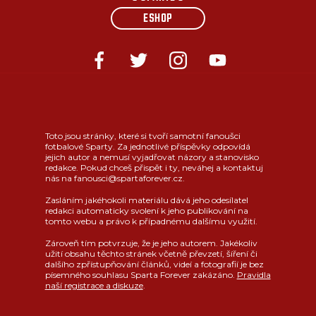
ESHOP
Toto jsou stránky, které si tvoří samotní fanoušci
fotbalové Sparty. Za jednotlivé příspěvky odpovídá
jejich autor a nemusí vyjadřovat názory a stanovisko
redakce. Pokud chceš přispět i ty, neváhej a kontaktuj
nás na fanousci@spartaforever.cz.
Zasláním jakéhokoli materiálu dává jeho odesílatel
redakci automaticky svolení k jeho publikování na
tomto webu a právo k případnému dalšímu využití.
Zároveň tím potvrzuje, že je jeho autorem. Jakékoliv
užití obsahu těchto stránek včetně převzetí, šíření či
dalšího zpřístupňování článků, videí a fotografií je bez
písemného souhlasu Sparta Forever zakázáno.
Pravidla
naší registrace a diskuze
.