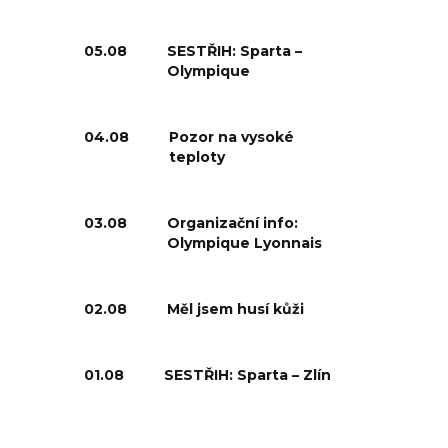
05.08
SESTŘIH: Sparta –
Olympique
04.08
Pozor na vysoké
teploty
03.08
Organizační info:
Olympique Lyonnais
02.08
Měl jsem husí kůži
01.08
SESTŘIH: Sparta – Zlín