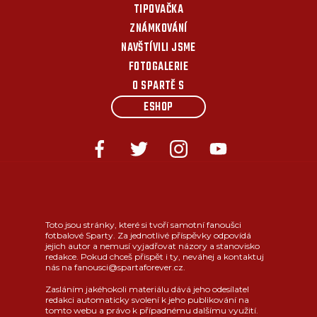
TIPOVAČKA
ZNÁMKOVÁNÍ
NAVŠTÍVILI JSME
FOTOGALERIE
O SPARTĚ S
ESHOP
Toto jsou stránky, které si tvoří samotní fanoušci
fotbalové Sparty. Za jednotlivé příspěvky odpovídá
jejich autor a nemusí vyjadřovat názory a stanovisko
redakce. Pokud chceš přispět i ty, neváhej a kontaktuj
nás na fanousci@spartaforever.cz.
Zasláním jakéhokoli materiálu dává jeho odesílatel
redakci automaticky svolení k jeho publikování na
tomto webu a právo k případnému dalšímu využití.