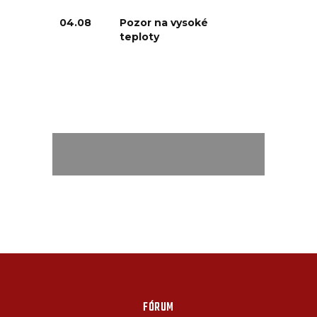
04.08
Pozor na vysoké
teploty
FÓRUM