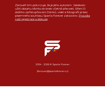
Zároveň tím potvrzuje, že je jeho autorem. Jakékoliv
užití obsahu těchto stránek včetně převzetí, šíření či
dalšího zpřístupňování článků, videí a fotografií je bez
písemného souhlasu Sparta Forever zakázáno.
Pravidla
naší registrace a diskuze
.
2004 - 2026 © Sparta Forever
(fanousci@spartaforever.cz)