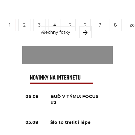
1
2
3
4
5
6
7
8
zo
všechny fotky
NOVINKY NA INTERNETU
06.08
BUĎ V TÝMU: FOCUS
#3
05.08
Šlo to trefit i lépe