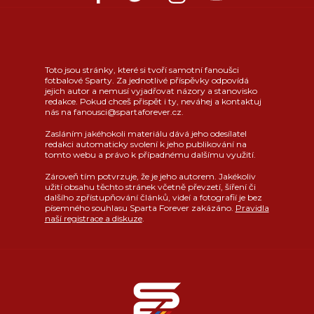
Toto jsou stránky, které si tvoří samotní fanoušci
fotbalové Sparty. Za jednotlivé příspěvky odpovídá
jejich autor a nemusí vyjadřovat názory a stanovisko
redakce. Pokud chceš přispět i ty, neváhej a kontaktuj
nás na fanousci@spartaforever.cz.
Zasláním jakéhokoli materiálu dává jeho odesílatel
redakci automaticky svolení k jeho publikování na
tomto webu a právo k případnému dalšímu využití.
Zároveň tím potvrzuje, že je jeho autorem. Jakékoliv
užití obsahu těchto stránek včetně převzetí, šíření či
dalšího zpřístupňování článků, videí a fotografií je bez
písemného souhlasu Sparta Forever zakázáno.
Pravidla
naší registrace a diskuze
.