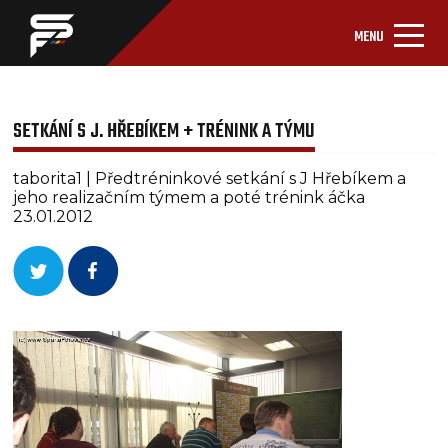
MENU
SETKÁNÍ S J. HŘEBÍKEM + TRÉNINK A TÝMU
taborita1 | Předtréninkové setkání s J Hřebíkem a
jeho realizačním týmem a poté trénink áčka
23.01.2012