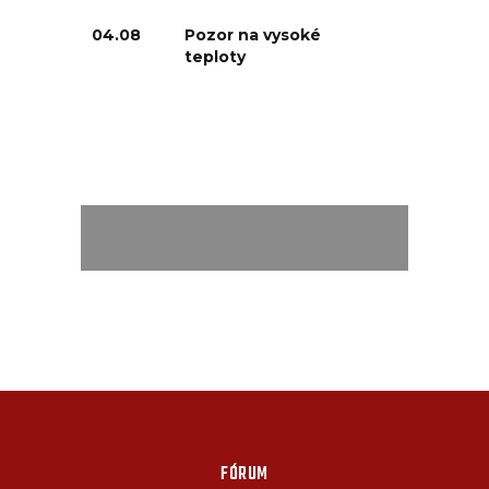
04.08
Pozor na vysoké
teploty
FÓRUM