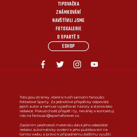
TIPOVAČKA
ZNÁMKOVÁNÍ
NAVŠTÍVILI JSME
FOTOGALERIE
O SPARTĚ S
ESHOP
Toto jsou stránky, které si tvoří samotní fanoušci
fotbalové Sparty. Za jednotlivé příspěvky odpovídá
jejich autor a nemusí vyjadřovat názory a stanovisko
redakce. Pokud chceš přispět i ty, neváhej a kontaktuj
nás na fanousci@spartaforever.cz.
Zasláním jakéhokoli materiálu dává jeho odesílatel
redakci automaticky svolení k jeho publikování na
tomto webu a právo k případnému dalšímu využití.