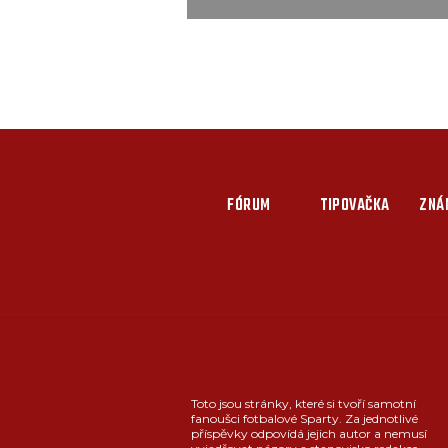
FÓRUM
TIPOVAČKA
ZNÁ
Toto jsou stránky, které si tvoří samotní
fanoušci fotbalové Sparty. Za jednotlivé
příspěvky odpovídá jejich autor a nemusí