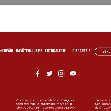
MKOVÁNÍ
NAVŠTÍVILI JSME
FOTOGALERIE
O SPARTĚ S
ESHO
Zasláním jakéhokoli materiálu dává jeho
Zároveň tí
odesílatel redakci automaticky svolení k
užití obsah
jeho publikování na tomto webu a právo
dalšího zpř