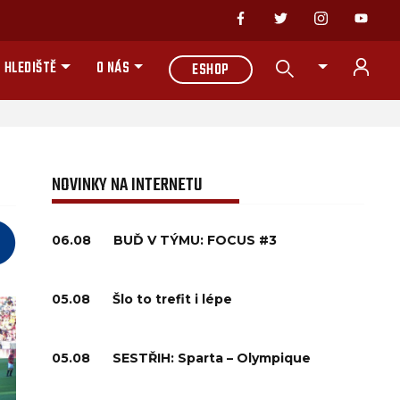
 HLEDIŠTĚ
O NÁS
ESHOP
NOVINKY NA INTERNETU
06.08
BUĎ V TÝMU: FOCUS #3
05.08
Šlo to trefit i lépe
05.08
SESTŘIH: Sparta – Olympique