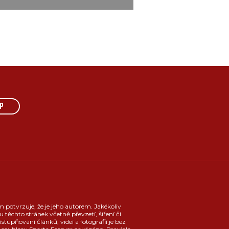
P
m potvrzuje, že je jeho autorem. Jakékoliv
u těchto stránek včetně převzetí, šíření či
ístupňování článků, videí a fotografií je bez