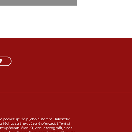
P
m potvrzuje, že je jeho autorem. Jakékoliv
u těchto stránek včetně převzetí, šíření či
ístupňování článků, videí a fotografií je bez