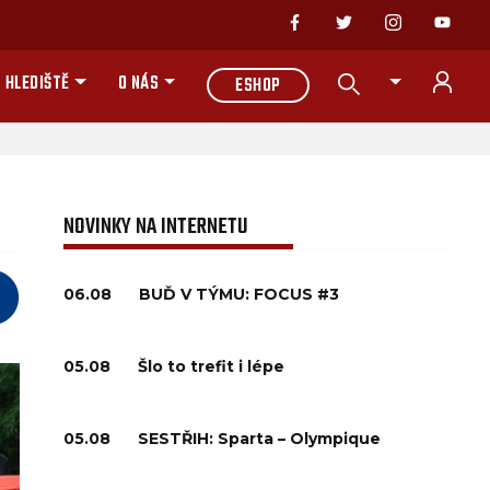
 HLEDIŠTĚ
O NÁS
ESHOP
NOVINKY NA INTERNETU
06.08
BUĎ V TÝMU: FOCUS #3
05.08
Šlo to trefit i lépe
05.08
SESTŘIH: Sparta – Olympique