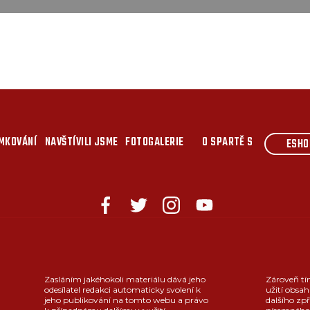
MKOVÁNÍ
NAVŠTÍVILI JSME
FOTOGALERIE
O SPARTĚ S
ESHO
Zasláním jakéhokoli materiálu dává jeho
Zároveň tí
odesílatel redakci automaticky svolení k
užití obsah
jeho publikování na tomto webu a právo
dalšího zpř