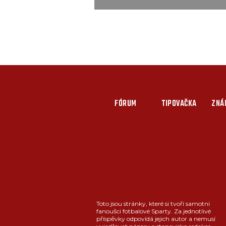
FÓRUM
TIPOVAČKA
ZNÁ
Toto jsou stránky, které si tvoří samotní
fanoušci fotbalové Sparty. Za jednotlivé
příspěvky odpovídá jejich autor a nemusí