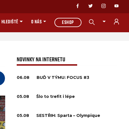
 HLEDIŠTĚ
O NÁS
ESHOP
NOVINKY NA INTERNETU
06.08
BUĎ V TÝMU: FOCUS #3
05.08
Šlo to trefit i lépe
05.08
SESTŘIH: Sparta – Olympique