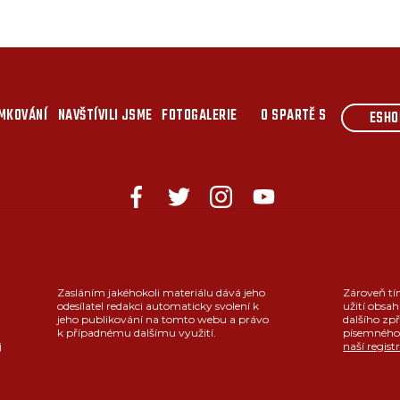
MKOVÁNÍ
NAVŠTÍVILI JSME
FOTOGALERIE
O SPARTĚ S
ESHO
Zasláním jakéhokoli materiálu dává jeho
Zároveň tí
odesílatel redakci automaticky svolení k
užití obsah
jeho publikování na tomto webu a právo
dalšího zpř
k případnému dalšímu využití.
písemného 
j
naší regist