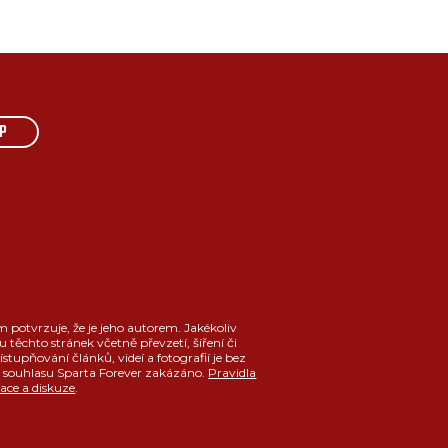
P
m potvrzuje, že je jeho autorem. Jakékoliv
u těchto stránek včetně převzetí, šíření či
ístupňování článků, videí a fotografií je bez
souhlasu Sparta Forever zakázáno.
Pravidla
race a diskuze
.