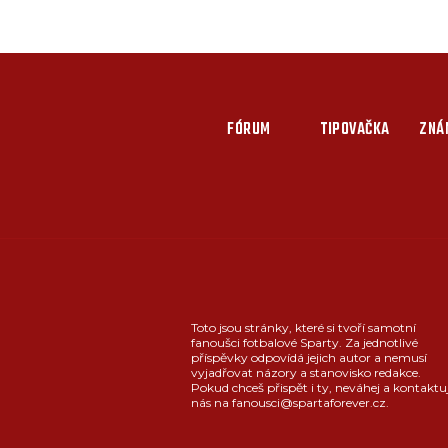
FÓRUM
TIPOVAČKA
ZNÁ
Toto jsou stránky, které si tvoří samotní
fanoušci fotbalové Sparty. Za jednotlivé
příspěvky odpovídá jejich autor a nemusí
vyjadřovat názory a stanovisko redakce.
Pokud chceš přispět i ty, neváhej a kontaktu
nás na fanousci@spartaforever.cz.