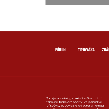
FÓRUM
TIPOVAČKA
ZNÁ
Toto jsou stránky, které si tvoří samotní
fanoušci fotbalové Sparty. Za jednotlivé
příspěvky odpovídá jejich autor a nemusí