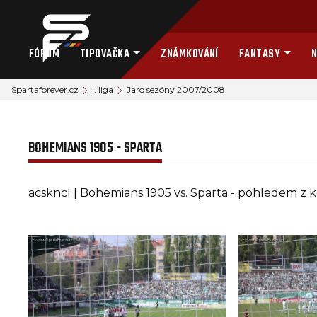
FÓRUM
TIPOVAČKA
ZNÁMKOVÁNÍ
FANTASY
N
Spartaforever.cz
I. liga
Jaro sezóny 2007/2008
BOHEMIANS 1905 - SPARTA
acskncl | Bohemians 1905 vs. Sparta - pohledem z k