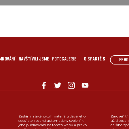
MKOVÁNÍ
NAVŠTÍVILI JSME
FOTOGALERIE
O SPARTĚ S
ESHO
Zasláním jakéhokoli materiálu dává jeho
Zároveň tí
odesílatel redakci automaticky svolení k
užití obsah
jeho publikování na tomto webu a právo
dalšího zpř