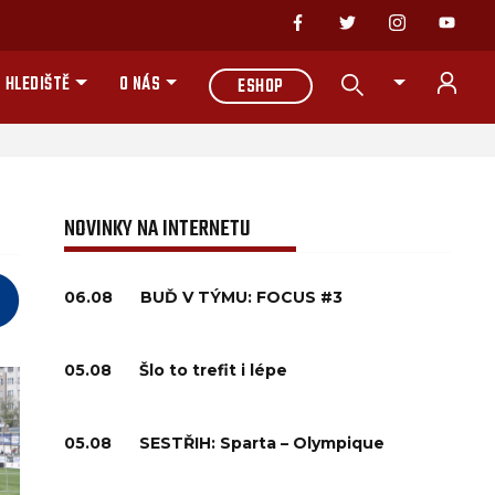
 HLEDIŠTĚ
O NÁS
ESHOP
NOVINKY NA INTERNETU
06.08
BUĎ V TÝMU: FOCUS #3
05.08
Šlo to trefit i lépe
05.08
SESTŘIH: Sparta – Olympique