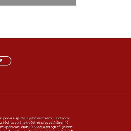
P
m potvrzuje, že je jeho autorem. Jakékoliv
u těchto stránek včetně převzetí, šíření či
ístupňování článků, videí a fotografií je bez