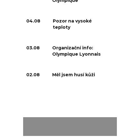
Olympique
04.08
Pozor na vysoké
teploty
03.08
Organizační info:
Olympique Lyonnais
02.08
Měl jsem husí kůži