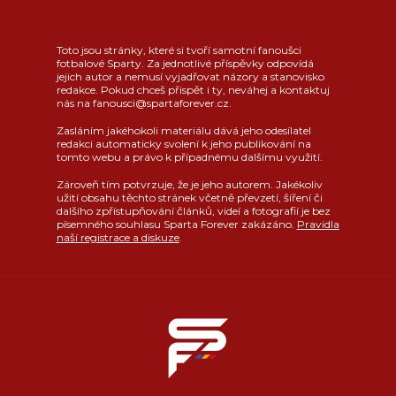
Toto jsou stránky, které si tvoří samotní fanoušci
fotbalové Sparty. Za jednotlivé příspěvky odpovídá
jejich autor a nemusí vyjadřovat názory a stanovisko
redakce. Pokud chceš přispět i ty, neváhej a kontaktuj
nás na fanousci@spartaforever.cz.
Zasláním jakéhokoli materiálu dává jeho odesílatel
redakci automaticky svolení k jeho publikování na
tomto webu a právo k případnému dalšímu využití.
Zároveň tím potvrzuje, že je jeho autorem. Jakékoliv
užití obsahu těchto stránek včetně převzetí, šíření či
dalšího zpřístupňování článků, videí a fotografií je bez
písemného souhlasu Sparta Forever zakázáno.
Pravidla
naší registrace a diskuze
.