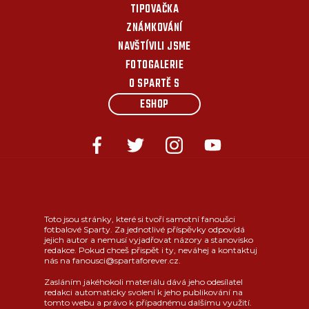
TIPOVAČKA
ZNÁMKOVÁNÍ
NAVŠTÍVILI JSME
FOTOGALERIE
O SPARTĚ S
ESHOP
Toto jsou stránky, které si tvoří samotní fanoušci
fotbalové Sparty. Za jednotlivé příspěvky odpovídá
jejich autor a nemusí vyjadřovat názory a stanovisko
redakce. Pokud chceš přispět i ty, neváhej a kontaktuj
nás na fanousci@spartaforever.cz.
Zasláním jakéhokoli materiálu dává jeho odesílatel
redakci automaticky svolení k jeho publikování na
tomto webu a právo k případnému dalšímu využití.