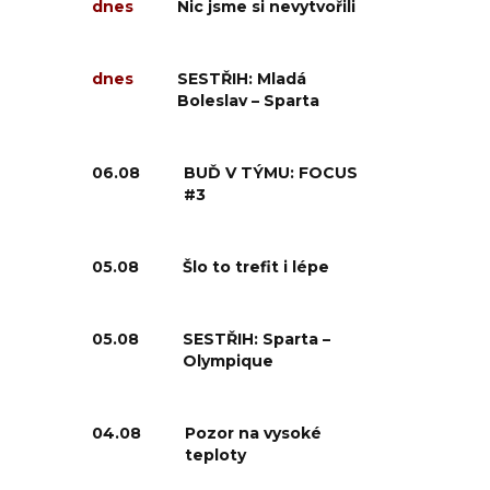
dnes
Nic jsme si nevytvořili
dnes
SESTŘIH: Mladá
Boleslav – Sparta
06.08
BUĎ V TÝMU: FOCUS
#3
05.08
Šlo to trefit i lépe
05.08
SESTŘIH: Sparta –
Olympique
04.08
Pozor na vysoké
teploty