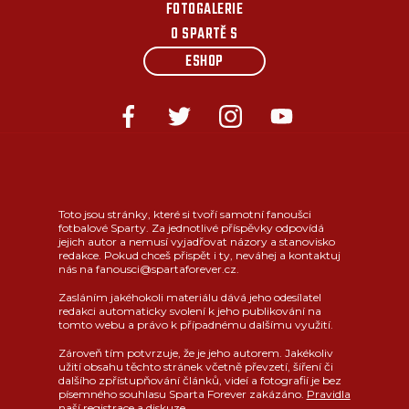
FOTOGALERIE
O SPARTĚ S
ESHOP
Toto jsou stránky, které si tvoří samotní fanoušci
fotbalové Sparty. Za jednotlivé příspěvky odpovídá
jejich autor a nemusí vyjadřovat názory a stanovisko
redakce. Pokud chceš přispět i ty, neváhej a kontaktuj
nás na fanousci@spartaforever.cz.
Zasláním jakéhokoli materiálu dává jeho odesílatel
redakci automaticky svolení k jeho publikování na
tomto webu a právo k případnému dalšímu využití.
Zároveň tím potvrzuje, že je jeho autorem. Jakékoliv
užití obsahu těchto stránek včetně převzetí, šíření či
dalšího zpřístupňování článků, videí a fotografií je bez
písemného souhlasu Sparta Forever zakázáno.
Pravidla
naší registrace a diskuze
.