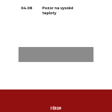
04.08
Pozor na vysoké
teploty
FÓRUM