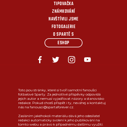
TIPOVAČKA
ZNÁMKOVÁNÍ
NAVŠTÍVILI JSME
FOTOGALERIE
O SPARTĚ S
ESHOP
Toto jsou stránky, které si tvoří samotní fanoušci
fotbalové Sparty. Za jednotlivé příspěvky odpovídá
jejich autor a nemusí vyjadřovat názory a stanovisko
redakce. Pokud chceš přispět i ty, neváhej a kontaktuj
nás na fanousci@spartaforever.cz.
Zasláním jakéhokoli materiálu dává jeho odesílatel
redakci automaticky svolení k jeho publikování na
tomto webu a právo k případnému dalšímu využití.