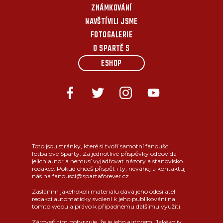
ZNÁMKOVÁNÍ
NAVŠTÍVILI JSME
FOTOGALERIE
O SPARTĚ S
ESHOP
Toto jsou stránky, které si tvoří samotní fanoušci
fotbalové Sparty. Za jednotlivé příspěvky odpovídá
jejich autor a nemusí vyjadřovat názory a stanovisko
redakce. Pokud chceš přispět i ty, neváhej a kontaktuj
nás na fanousci@spartaforever.cz.
Zasláním jakéhokoli materiálu dává jeho odesílatel
redakci automaticky svolení k jeho publikování na
tomto webu a právo k případnému dalšímu využití.
Zároveň tím potvrzuje, že je jeho autorem. Jakékoliv