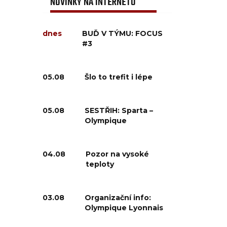
NOVINKY NA INTERNETU
dnes
BUĎ V TÝMU: FOCUS
#3
05.08
Šlo to trefit i lépe
05.08
SESTŘIH: Sparta –
Olympique
04.08
Pozor na vysoké
teploty
03.08
Organizační info:
Olympique Lyonnais