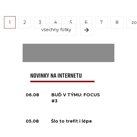
1
2
3
4
5
6
7
8
zo
všechny fotky
NOVINKY NA INTERNETU
06.08
BUĎ V TÝMU: FOCUS
#3
05.08
Šlo to trefit i lépe