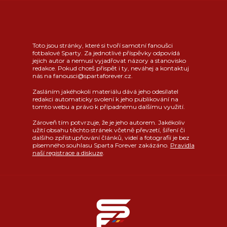
Toto jsou stránky, které si tvoří samotní fanoušci
fotbalové Sparty. Za jednotlivé příspěvky odpovídá
jejich autor a nemusí vyjadřovat názory a stanovisko
redakce. Pokud chceš přispět i ty, neváhej a kontaktuj
nás na fanousci@spartaforever.cz.
Zasláním jakéhokoli materiálu dává jeho odesílatel
redakci automaticky svolení k jeho publikování na
tomto webu a právo k případnému dalšímu využití.
Zároveň tím potvrzuje, že je jeho autorem. Jakékoliv
užití obsahu těchto stránek včetně převzetí, šíření či
dalšího zpřístupňování článků, videí a fotografií je bez
písemného souhlasu Sparta Forever zakázáno.
Pravidla
naší registrace a diskuze
.