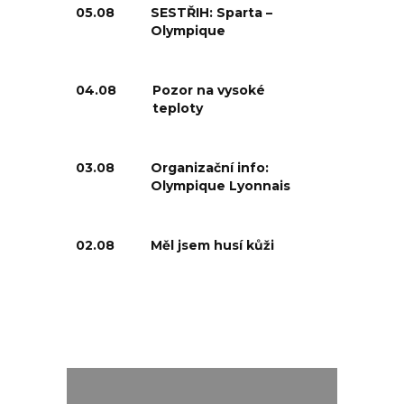
05.08
SESTŘIH: Sparta –
Olympique
04.08
Pozor na vysoké
teploty
03.08
Organizační info:
Olympique Lyonnais
02.08
Měl jsem husí kůži