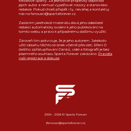
fotbalové Sparty. Za jednotlivé příspěvky odpovídá
jejich autor a nemusí vyjadřovat názory a stanovisko
redakce. Pokud chceš přispět i ty, neváhej a kontaktuj
nás na fanousci@spartaforever.cz.
Zasláním jakéhokoli materiálu dává jeho odesílatel
redakci automaticky svolení k jeho publikování na
tomto webu a právo k případnému dalšímu využití.
Zároveň tím potvrzuje, že je jeho autorem. Jakékoliv
užití obsahu těchto stránek včetně převzetí, šíření či
dalšího zpřístupňování článků, videí a fotografií je bez
písemného souhlasu Sparta Forever zakázáno.
Pravidla
naší registrace a diskuze
.
2004 - 2026 © Sparta Forever
(fanousci@spartaforever.cz)