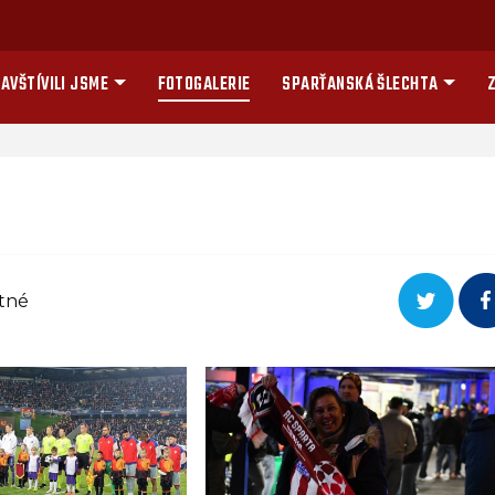
AVŠTÍVILI JSME
FOTOGALERIE
SPARŤANSKÁ ŠLECHTA
Z
etné