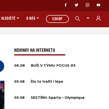
 HLEDIŠTĚ
O NÁS
ESHOP
NOVINKY NA INTERNETU
06.08
BUĎ V TÝMU: FOCUS #3
05.08
Šlo to trefit i lépe
05.08
SESTŘIH: Sparta – Olympique