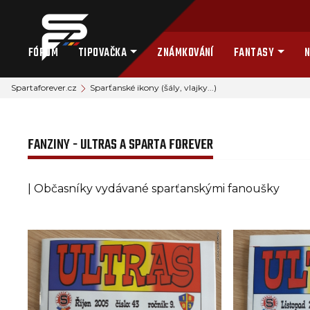
FÓRUM
TIPOVAČKA
ZNÁMKOVÁNÍ
FANTASY
N
Spartaforever.cz
Sparťanské ikony (šály, vlajky...)
FANZINY - ULTRAS A SPARTA FOREVER
| Občasníky vydávané sparťanskými fanoušky