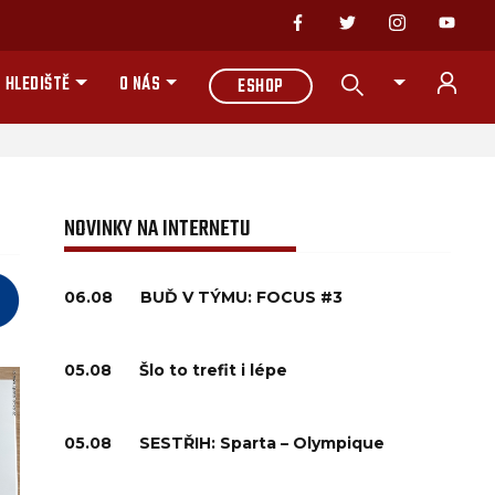
 HLEDIŠTĚ
O NÁS
ESHOP
NOVINKY NA INTERNETU
06.08
BUĎ V TÝMU: FOCUS #3
05.08
Šlo to trefit i lépe
05.08
SESTŘIH: Sparta – Olympique